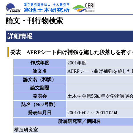
論文・刊行物検索
詳細情報
発表 AFRPシート曲げ補強を施した段落しを有
作成年度
2001年度
論文名
AFRPシート曲げ補強を施し
論文名（和訳）
論文副題
発表会
土木学会第56回年次学術講演
誌名（No./号数）
発表年月日
2001/10/02 ～ 2001/10/04
所属研究室／機関名
構造研究室