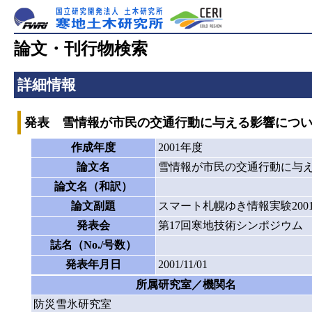
論文・刊行物検索
詳細情報
発表 雪情報が市民の交通行動に与える影響につ
作成年度
2001年度
論文名
雪情報が市民の交通行動に与
論文名（和訳）
論文副題
スマート札幌ゆき情報実験200
発表会
第17回寒地技術シンポジウム
誌名（No./号数）
発表年月日
2001/11/01
所属研究室／機関名
防災雪氷研究室