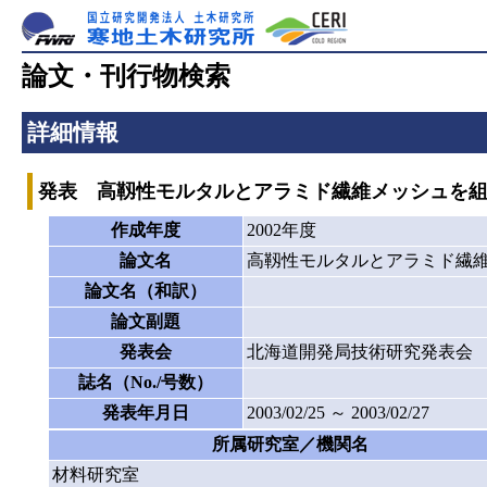
論文・刊行物検索
詳細情報
発表 高靱性モルタルとアラミド繊維メッシュを
作成年度
2002年度
論文名
高靱性モルタルとアラミド繊
論文名（和訳）
論文副題
発表会
北海道開発局技術研究発表会
誌名（No./号数）
発表年月日
2003/02/25 ～ 2003/02/27
所属研究室／機関名
材料研究室