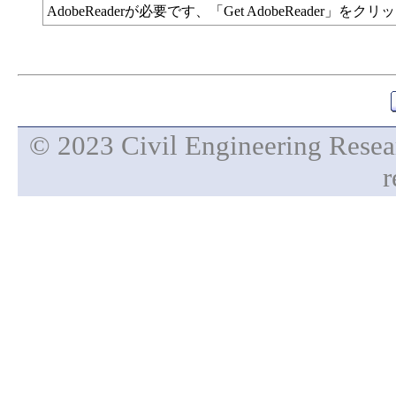
AdobeReaderが必要です、「Get AdobeReade
© 2023 Civil Engineering Researc
r