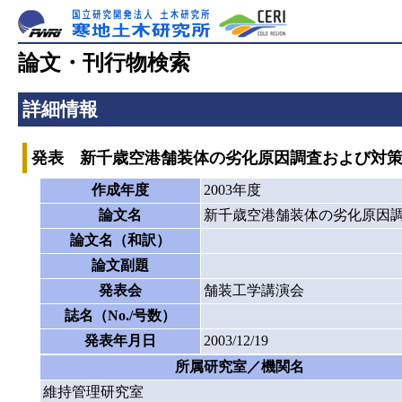
論文・刊行物検索
詳細情報
発表 新千歳空港舗装体の劣化原因調査および対
作成年度
2003年度
論文名
新千歳空港舗装体の劣化原因
論文名（和訳）
論文副題
発表会
舗装工学講演会
誌名（No./号数）
発表年月日
2003/12/19
所属研究室／機関名
維持管理研究室