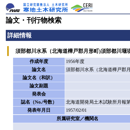
論文・刊行物検索
詳細情報
須部都川水系（北海道樺戸郡月形町)須部都川堰
作成年度
1956年度
論文名
須部都川水系（北海道樺戸郡月
論文名（和訳）
論文副題
発表会
誌名（No./号数）
北海道開発局土木試験所月報第
発表年月日
1957/02/01
所属研究室／機関名