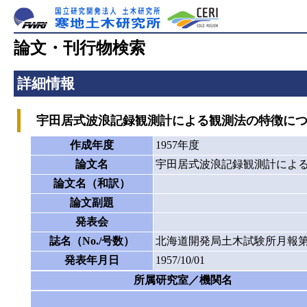
論文・刊行物検索
詳細情報
宇田居式波浪記録観測計による観測法の特徴につ
作成年度
1957年度
論文名
宇田居式波浪記録観測計によ
論文名（和訳）
論文副題
発表会
誌名（No./号数）
北海道開発局土木試験所月報第
発表年月日
1957/10/01
所属研究室／機関名