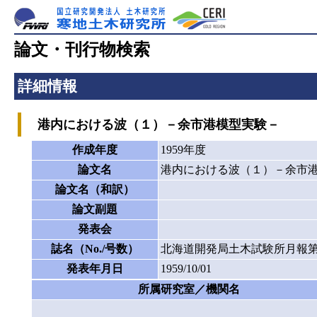
論文・刊行物検索
詳細情報
港内における波（１）－余市港模型実験－
作成年度
1959年度
論文名
港内における波（１）－余市
論文名（和訳）
論文副題
発表会
誌名（No./号数）
北海道開発局土木試験所月報第
発表年月日
1959/10/01
所属研究室／機関名