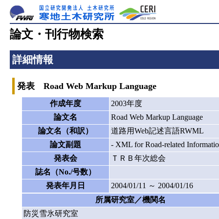
論文・刊行物検索
詳細情報
発表 Road Web Markup Language
作成年度
2003年度
論文名
Road Web Markup Language
論文名（和訳）
道路用Web記述言語RWML
論文副題
- XML for Road-related Information
発表会
ＴＲＢ年次総会
誌名（No./号数）
発表年月日
2004/01/11 ～ 2004/01/16
所属研究室／機関名
防災雪氷研究室