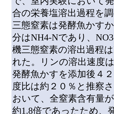
で、室内実験において
合の栄養塩溶出過程を調
三態窒素は発酵魚かす
分はNH4-Nであり、N
機三態窒素の溶出過程はMich
れた。リンの溶出速度
発酵魚かすを添加後４２日
度比は約２０％と推察さ
おいて、全窒素含有量が
約1.8倍であったため