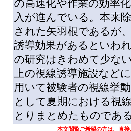
の高速化や作業の効率化
入が進んでいる。本来
された矢羽根であるが
誘導効果があるといわ
の研究はきわめて少な
上の視線誘導施設など
用いて被験者の視線挙動
として夏期における視
とりまとめたものであ
本文閲覧ご希望の方は、直接