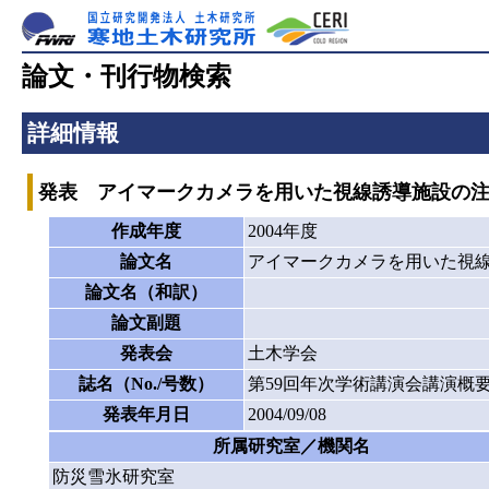
論文・刊行物検索
詳細情報
発表 アイマークカメラを用いた視線誘導施設の
作成年度
2004年度
論文名
アイマークカメラを用いた視
論文名（和訳）
論文副題
発表会
土木学会
誌名（No./号数）
第59回年次学術講演会講演概要集
発表年月日
2004/09/08
所属研究室／機関名
防災雪氷研究室