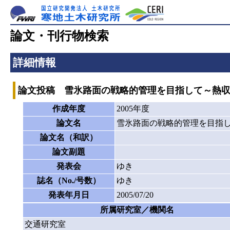
論文・刊行物検索
詳細情報
論文投稿 雪氷路面の戦略的管理を目指して～熱
作成年度
2005年度
論文名
雪氷路面の戦略的管理を目指
論文名（和訳）
論文副題
発表会
ゆき
誌名（No./号数）
ゆき
発表年月日
2005/07/20
所属研究室／機関名
交通研究室