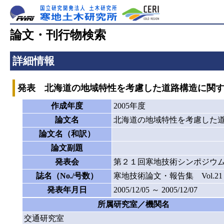
論文・刊行物検索
詳細情報
発表 北海道の地域特性を考慮した道路構造に関
作成年度
2005年度
論文名
北海道の地域特性を考慮した
論文名（和訳）
論文副題
発表会
第２１回寒地技術シンポジウ
誌名（No./号数）
寒地技術論文・報告集 Vol.21
発表年月日
2005/12/05 ～ 2005/12/07
所属研究室／機関名
交通研究室