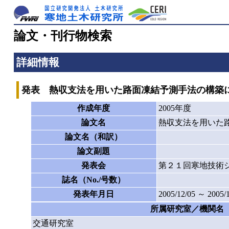
論文・刊行物検索
詳細情報
発表 熱収支法を用いた路面凍結予測手法の構築
作成年度
2005年度
論文名
熱収支法を用いた
論文名（和訳）
論文副題
発表会
第２１回寒地技術
誌名（No./号数）
発表年月日
2005/12/05 ～ 2005/
所属研究室／機関名
交通研究室