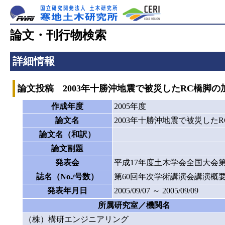
論文・刊行物検索
詳細情報
論文投稿 2003年十勝沖地震で被災したRC橋脚
作成年度
2005年度
論文名
2003年十勝沖地震で被災した
論文名（和訳）
論文副題
発表会
平成17年度土木学会全国大会第
誌名（No./号数）
第60回年次学術講演会講演概要集（CD
発表年月日
2005/09/07 ～ 2005/09/09
所属研究室／機関名
（株）構研エンジニアリング