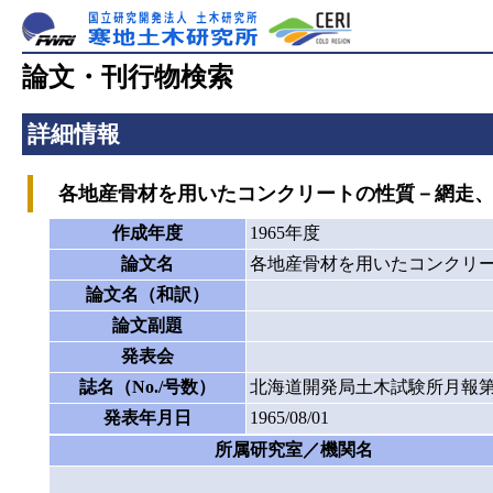
論文・刊行物検索
詳細情報
各地産骨材を用いたコンクリートの性質－網走、
作成年度
1965年度
論文名
各地産骨材を用いたコンクリ
論文名（和訳）
論文副題
発表会
誌名（No./号数）
北海道開発局土木試験所月報第1
発表年月日
1965/08/01
所属研究室／機関名