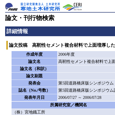
論文・刊行物検索
詳細情報
論文投稿 高靭性セメント複合材料で上面増厚し
作成年度
2006年度
論文名
高靭性セメント複合材料で上
論文名（和訳）
論文副題
発表会
第5回道路橋床版シンポジウム
誌名（No./号数）
第5回道路橋床版シンポジウム
発表年月日
2006/07/27 ～ 2006/07/28
所属研究室／機関名
（株）宮地鐡工所