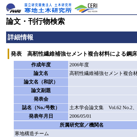
論文・刊行物検索
詳細情報
発表 高靭性繊維補強セメント複合材料による鋼
作成年度
2006年度
論文名
高靭性繊維補強セメント複合
論文名（和訳）
論文副題
発表会
誌名（No./号数）
土木学会論文集 Vol.62 No.2、 35
発表年月日
2006/05/01
所属研究室／機関名
寒地構造チーム