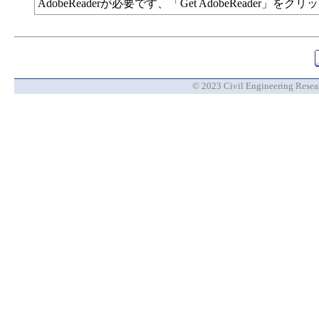
AdobeReaderが必要です、「Get AdobeReade
© 2023 Civil Engineering Researc