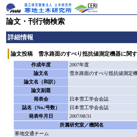
論文・刊行物検索
詳細情報
論文投稿 雪氷路面のすべり抵抗値測定機器に関
作成年度
2007年度
論文名
雪氷路面のすべり抵抗値測定
論文名（和訳）
論文副題
発表会
日本雪工学会会誌
誌名（No./号数）
日本雪工学会会誌
発表年月日
2007/08/31
所属研究室／機関名
寒地交通チーム