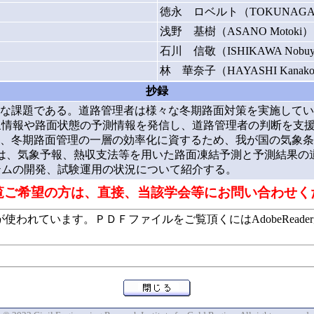
徳永 ロベルト（TOKUNAGA Rob
浅野 基樹（ASANO Motoki）
石川 信敬（ISHIKAWA Nobuy
林 華奈子（HAYASHI Kanak
抄録
な課題である。道路管理者は様々な冬期路面対策を実施してい
状態の予測情報を発信し、道路管理者の判断を支援するMDSS（Mainte
、冬期路面管理の一層の効率化に資するため、我が国の気象条件
ムは、気象予報、熱収支法等を用いた路面凍結予測と予測結果の
テムの開発、試験運用の状況について紹介する。
覧ご希望の方は、直接、当該学会等にお問い合わせく
います。ＰＤＦファイルをご覧頂くにはAdobeReaderが必要で