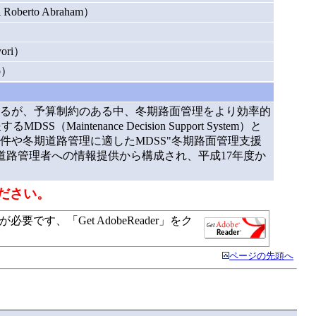
erto Abraham）
ori）
o）
るが、予算制約のある中、冬期路面管理をより効率的
nance Decision Support System）と
や冬期道路管理に適したMDSS"冬期路面管理支援
道路管理者への情報提供から構成され、平成17年度か
ださい。
す、「Get AdobeReader」をク
ページの先頭へ