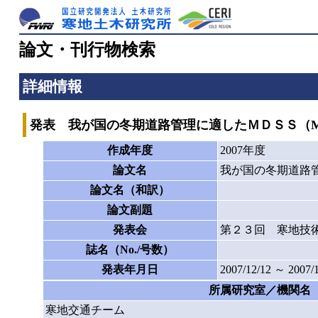
論文・刊行物検索
詳細情報
発表 我が国の冬期道路管理に適したＭＤＳＳ（Maintenan
作成年度
2007年度
論文名
我が国の冬期道路管理に適
論文名（和訳）
論文副題
発表会
第２３回 寒地技
誌名（No./号数）
発表年月日
2007/12/12 ～ 2007/
所属研究室／機関名
寒地交通チーム