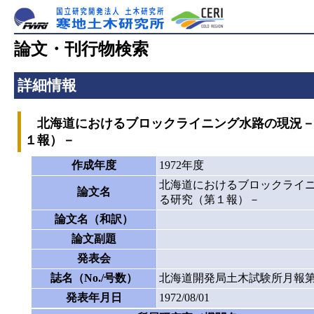
論文・刊行物検索
詳細情報
北海道におけるブロックライニング水路の現況－
１報）－
作成年度
1972年度
北海道におけるブロックライ
論文名
る研究（第１報）－
論文名（和訳）
論文副題
発表会
誌名（No./号数）
北海道開発局土木試験所月報第2
発表年月日
1972/08/01