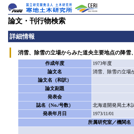
論文・刊行物検索
詳細情報
消雪、除雪の立場からみた道央主要地点の降雪
作成年度
1973年度
論文名
消雪、除雪の立場
論文名（和訳）
論文副題
発表会
誌名（No./号数）
北海道開発局土木試
発表年月日
1973/11/01
所属研究室／機関名