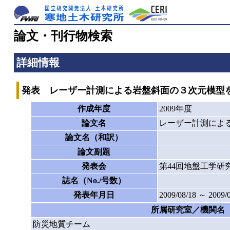
論文・刊行物検索
詳細情報
発表 レーザー計測による岩盤斜面の３次元模型
作成年度
2009年度
論文名
レーザー計測によ
論文名（和訳）
論文副題
発表会
第44回地盤工学研
誌名（No./号数）
発表年月日
2009/08/18 ～ 2009/
所属研究室／機関名
防災地質チーム