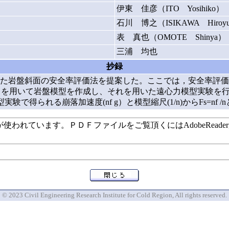
伊東 佳彦（ITO Yosihiko）
石川 博之（ISIKAWA Hiroyu
表 真也（OMOTE Shinya）
三浦 均也
抄録
た岩盤斜面の安全率評価法を提案した。ここでは，安全率評価
ータを用いて岩盤模型を作成し、それを用いた遠心力模型実験を
で得られる崩落加速度(nf g）と模型縮尺(1/n)からFs=nf 
います。ＰＤＦファイルをご覧頂くにはAdobeReaderが必要で
© 2023 Civil Engineering Research Institute for Cold Region, All rights reserved.