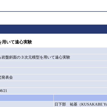
を用いて遠心実験
る岩盤斜面の３次元模型を用いて遠心実験
究発表会
08/21
日下部 祐基（KUSAKABE Yu