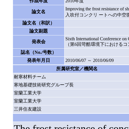
作成年度
2010年度
Improving the frost resistance o
論文名
入吹付コンクリ ートへの中空
論文名（和訳）
論文副題
Sixth International Conference 
発表会
（第6回苛酷環境下におけるコ
誌名（No./号数）
発表年月日
2010/06/07 ～ 2010/06/09
所属研究室／機関名
耐寒材料チーム
寒地基礎技術研究グループ長
室蘭工業大学
室蘭工業大学
三井住友建設
The frost resistance of con