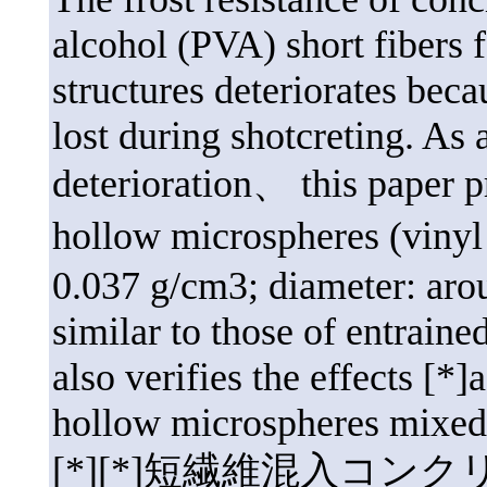
alcohol (PVA) short fibers f
structures deteriorates beca
lost during shotcreting. As
deterioration、 this paper p
hollow microspheres (vinyl 
0.037 g/cm3; diameter: aro
similar to those of entraine
also verifies the effects [*
hollow microspheres mixed i
[*][*]短繊維混入コ