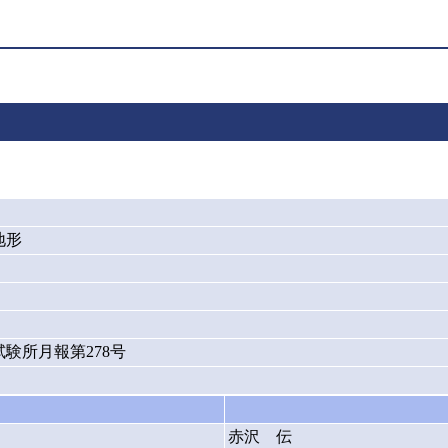
地形
験所月報第278号
赤沢 伝