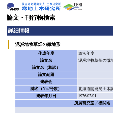
論文・刊行物検索
詳細情報
泥炭地牧草畑の微地形
作成年度
1976年度
論文名
泥炭地牧草畑の微
論文名（和訳）
論文副題
発表会
誌名（No./号数）
北海道開発局土木試
発表年月日
1976/07/01
所属研究室／機関名