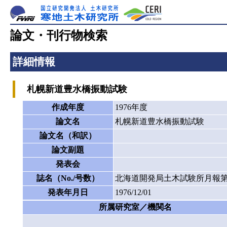
論文・刊行物検索
詳細情報
札幌新道豊水橋振動試験
作成年度
1976年度
論文名
札幌新道豊水橋振動試験
論文名（和訳）
論文副題
発表会
誌名（No./号数）
北海道開発局土木試験所月報第2
発表年月日
1976/12/01
所属研究室／機関名