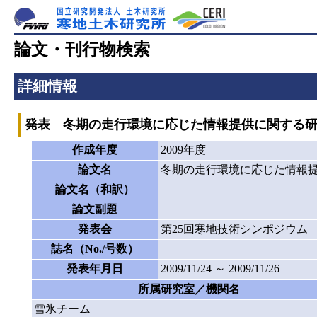
論文・刊行物検索
詳細情報
発表 冬期の走行環境に応じた情報提供に関する研
作成年度
2009年度
論文名
冬期の走行環境に応じた情報提
論文名（和訳）
論文副題
発表会
第25回寒地技術シンポジウム
誌名（No./号数）
発表年月日
2009/11/24 ～ 2009/11/26
所属研究室／機関名
雪氷チーム