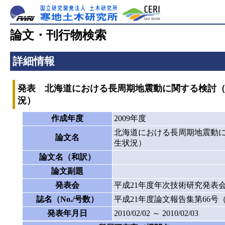
論文・刊行物検索
詳細情報
発表 北海道における長周期地震動に関する検討（
況）
作成年度
2009年度
北海道における長周期地震動に
論文名
生状況）
論文名（和訳）
論文副題
発表会
平成21年度年次技術研究発表
誌名（No./号数）
平成21年度論文報告集第66号（C
発表年月日
2010/02/02 ～ 2010/02/03