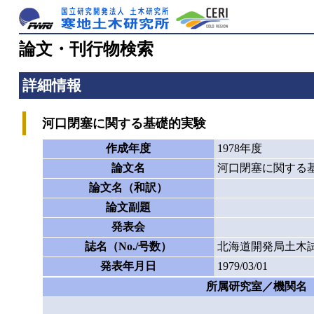
論文・刊行物検索
詳細情報
河口閉塞に関する基礎的実験
作成年度
1978年度
論文名
河口閉塞に関する
論文名（和訳）
論文副題
発表会
誌名（No./号数）
北海道開発局土木試
発表年月日
1979/03/01
所属研究室／機関名