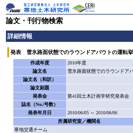
論文・刊行物検索
詳細情報
発表 雪氷路面状態でのラウンドアバウトの運転
作成年度
2010年度
論文名
雪氷路面状態でのラウンドア
論文名（和訳）
論文副題
発表会
第41回土木計画学研究発表会
誌名（No./号数）
発表年月日
2010/06/05 ～ 2010/06/06
所属研究室／機関名
寒地交通チーム