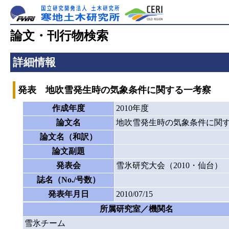
論文・刊行物検索
詳細情報
発表 地吹雪発生時の気象条件に関する一考察
作成年度
2010年度
論文名
地吹雪発生時の気象条件に関
論文名（和訳）
論文副題
発表会
雪氷研究大会（2010・仙台）
誌名（No./号数）
発表年月日
2010/07/15
所属研究室／機関名
雪氷チーム