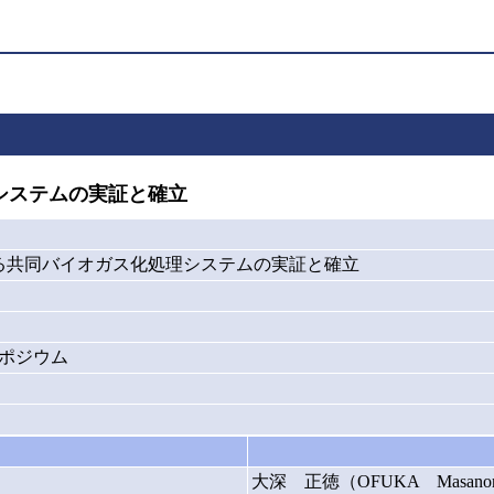
システムの実証と確立
る共同バイオガス化処理システムの実証と確立
ポジウム
大深 正徳（OFUKA Masanor