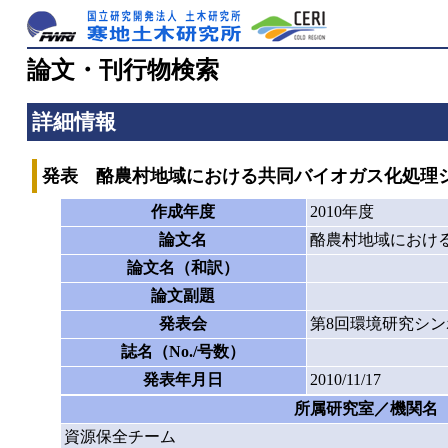
論文・刊行物検索
詳細情報
発表 酪農村地域における共同バイオガス化処理
作成年度
2010年度
論文名
酪農村地域におけ
論文名（和訳）
論文副題
発表会
第8回環境研究シン
誌名（No./号数）
発表年月日
2010/11/17
所属研究室／機関名
資源保全チーム