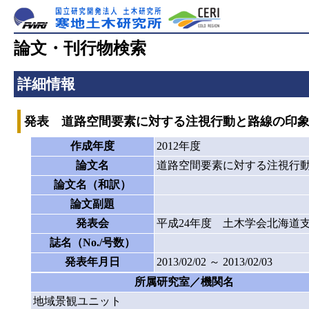
論文・刊行物検索
詳細情報
発表 道路空間要素に対する注視行動と路線の印
作成年度
2012年度
論文名
道路空間要素に対する注視行
論文名（和訳）
論文副題
発表会
平成24年度 土木学会北海道
誌名（No./号数）
発表年月日
2013/02/02 ～ 2013/02/03
所属研究室／機関名
地域景観ユニット