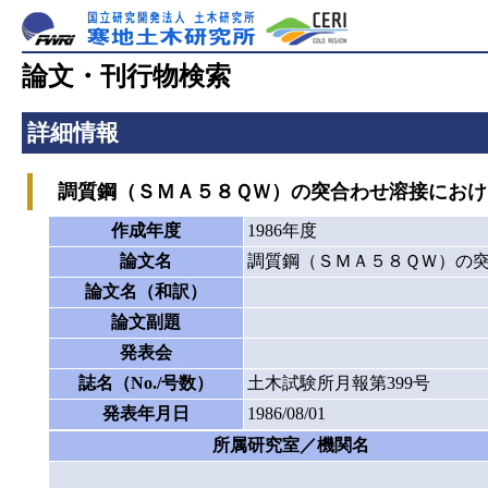
論文・刊行物検索
詳細情報
調質鋼（ＳＭＡ５８ＱＷ）の突合わせ溶接におけ
作成年度
1986年度
論文名
調質鋼（ＳＭＡ５８ＱＷ）の
論文名（和訳）
論文副題
発表会
誌名（No./号数）
土木試験所月報第399号
発表年月日
1986/08/01
所属研究室／機関名