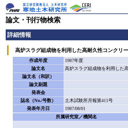
論文・刊行物検索
詳細情報
高炉スラグ組成物を利用した高耐久性コンクリー
作成年度
1987年度
論文名
高炉スラグ組成物を利用した
論文名（和訳）
論文副題
発表会
誌名（No./号数）
土木試験所月報第411号
発表年月日
1987/08/01
所属研究室／機関名