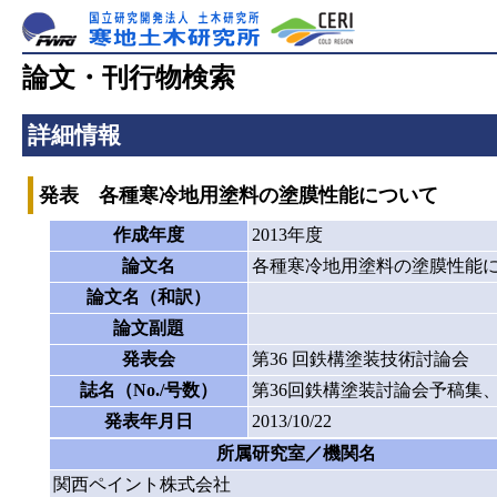
論文・刊行物検索
詳細情報
発表 各種寒冷地用塗料の塗膜性能について
作成年度
2013年度
論文名
各種寒冷地用塗料の塗膜性能
論文名（和訳）
論文副題
発表会
第36 回鉄構塗装技術討論会
誌名（No./号数）
第36回鉄構塗装討論会予稿集、pp.53
発表年月日
2013/10/22
所属研究室／機関名
関西ペイント株式会社