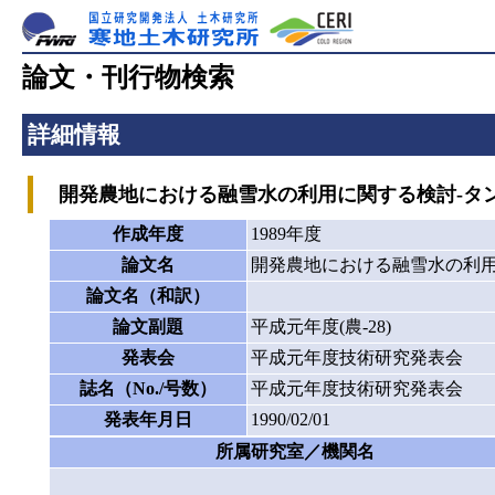
論文・刊行物検索
詳細情報
開発農地における融雪水の利用に関する検討-タン
作成年度
1989年度
論文名
開発農地における融雪水の利用
論文名（和訳）
論文副題
平成元年度(農-28)
発表会
平成元年度技術研究発表会
誌名（No./号数）
平成元年度技術研究発表会
発表年月日
1990/02/01
所属研究室／機関名