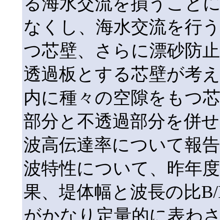
る海水交流を損うこと
なくし、海水交流を行
つ芯壁、さらに漂砂防止
透過板とする芯壁が考
内に種々の空隙をもつ
部分と不透過部分を併
波高伝達率について報
波特性について、昨年
果、堤体幅と波長の比B
がかなり定量的に表わ