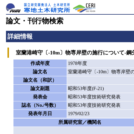
論文・刊行物検索
詳細情報
室蘭港崎守〔-10m〕物専岸壁の施行について-鋼
作成年度
1978年度
論文名
室蘭港崎守〔-10m〕物専岸壁
論文名（和訳）
論文副題
昭和53年度(F-21)
発表会
昭和53年度技術研究発表
誌名（No./号数）
昭和53年度技術研究発表
発表年月日
1979/02/23
所属研究室／機関名