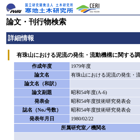
論文・刊行物検索
詳細情報
有珠山における泥流の発生・流動機構に関する調
作成年度
1979年度
論文名
有珠山における泥流の発生・
論文名（和訳）
論文副題
昭和54年度(A-6)
発表会
昭和54年度技術研究発表会
誌名（No./号数）
昭和54年度技術研究発表会
発表年月日
1980/02/22
所属研究室／機関名