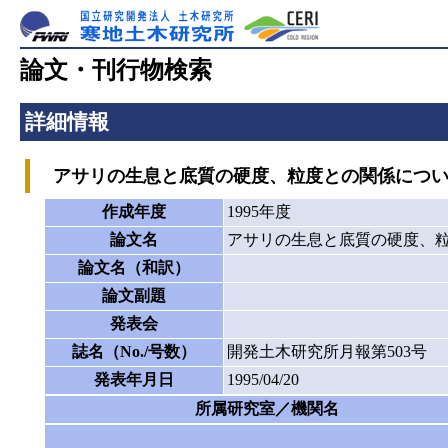
論文・刊行物検索
詳細情報
アサリの生息と底質の硬度、粒度との関係につい
作成年度
1995年度
論文名
アサリの生息と底質の硬度、
論文名（和訳）
論文副題
発表会
誌名（No./号数）
開発土木研究所月報第503号
発表年月日
1995/04/20
所属研究室／機関名