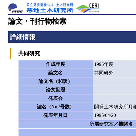
論文・刊行物検索
詳細情報
共同研究
作成年度
1995年度
論文名
共同研究
論文名（和訳）
論文副題
発表会
誌名（No./号数）
開発土木研究所月報
発表年月日
1995/04/20
所属研究室／機関名