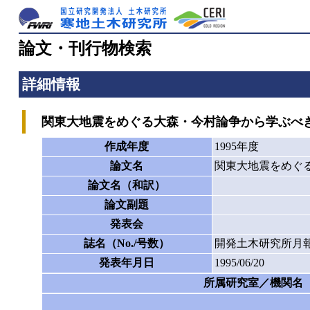
論文・刊行物検索
詳細情報
関東大地震をめぐる大森・今村論争から学ぶべ
作成年度
1995年度
論文名
関東大地震をめぐ
論文名（和訳）
論文副題
発表会
誌名（No./号数）
開発土木研究所月報
発表年月日
1995/06/20
所属研究室／機関名