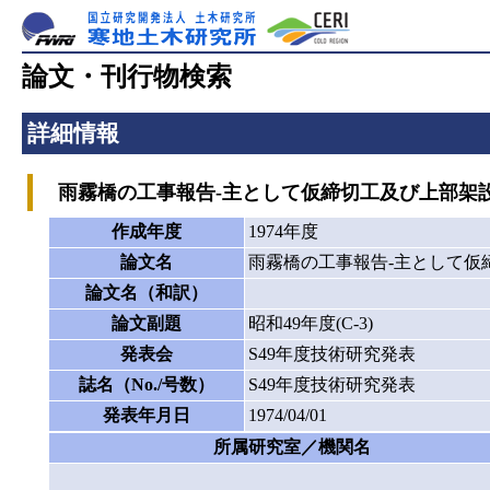
論文・刊行物検索
詳細情報
雨霧橋の工事報告-主として仮締切工及び上部架設
作成年度
1974年度
論文名
雨霧橋の工事報告-主として仮
論文名（和訳）
論文副題
昭和49年度(C-3)
発表会
S49年度技術研究発表
誌名（No./号数）
S49年度技術研究発表
発表年月日
1974/04/01
所属研究室／機関名