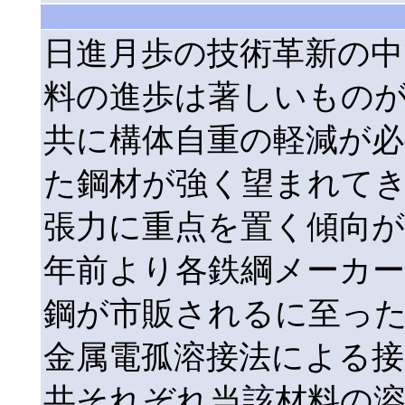
日進月歩の技術革新の中
料の進歩は著しいものが
共に構体自重の軽減が必
た鋼材が強く望まれて
張力に重点を置く傾向
年前より各鉄綱メーカ
鋼が市販されるに至っ
金属電孤溶接法による接
共それぞれ当該材料の溶