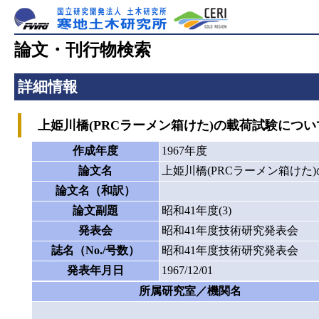
論文・刊行物検索
詳細情報
上姫川橋(PRCラーメン箱けた)の載荷試験につい
作成年度
1967年度
論文名
上姫川橋(PRCラーメン箱けた
論文名（和訳）
論文副題
昭和41年度(3)
発表会
昭和41年度技術研究発表会
誌名（No./号数）
昭和41年度技術研究発表会
発表年月日
1967/12/01
所属研究室／機関名