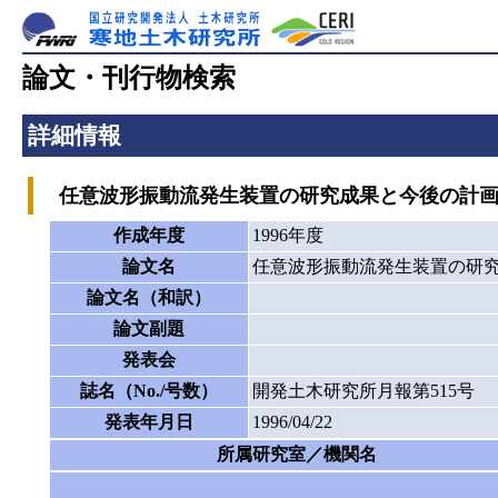
論文・刊行物検索
詳細情報
任意波形振動流発生装置の研究成果と今後の計
作成年度
1996年度
論文名
任意波形振動流発生装置の研
論文名（和訳）
論文副題
発表会
誌名（No./号数）
開発土木研究所月報第515号
発表年月日
1996/04/22
所属研究室／機関名