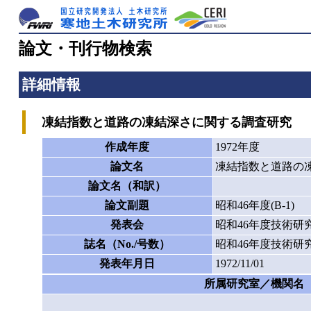
論文・刊行物検索
詳細情報
凍結指数と道路の凍結深さに関する調査研究
作成年度
1972年度
論文名
凍結指数と道路の
論文名（和訳）
論文副題
昭和46年度(B-1)
発表会
昭和46年度技術研
誌名（No./号数）
昭和46年度技術研
発表年月日
1972/11/01
所属研究室／機関名