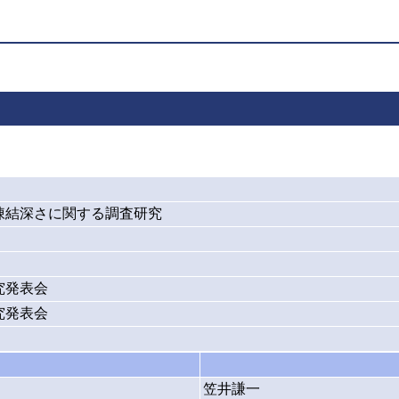
凍結深さに関する調査研究
究発表会
究発表会
笠井謙一