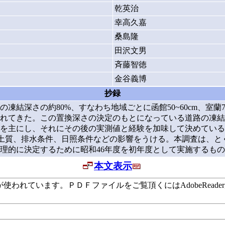
乾英治
幸高久嘉
桑島隆
田沢文男
斉藤智徳
金谷義博
抄録
さの約80%、すなわち地域ごとに函館50~60cm、室蘭70~80
れてきた。この置換深さの決定のもとになっている道路の凍結
ものを主にし、それにその後の実測値と経験を加味して決めてい
も土質、排水条件、日照条件などの影響をうける。本調査は、
理的に決定するために昭和46年度を初年度として実施するも
本文表示
います。ＰＤＦファイルをご覧頂くにはAdobeReaderが必要で