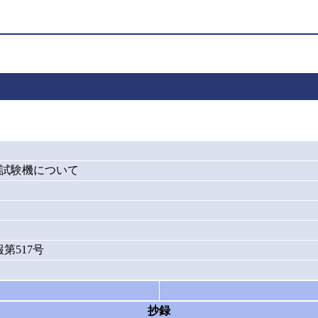
ト試験機について
第517号
抄録