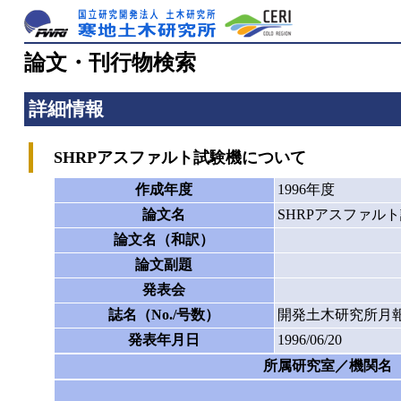
論文・刊行物検索
詳細情報
SHRPアスファルト試験機について
作成年度
1996年度
論文名
SHRPアスファル
論文名（和訳）
論文副題
発表会
誌名（No./号数）
開発土木研究所月報
発表年月日
1996/06/20
所属研究室／機関名