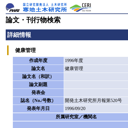
論文・刊行物検索
詳細情報
健康管理
作成年度
1996年度
論文名
健康管理
論文名（和訳）
論文副題
発表会
誌名（No./号数）
開発土木研究所月報第520号
発表年月日
1996/09/20
所属研究室／機関名